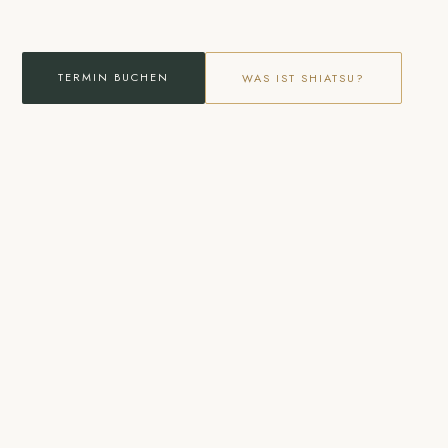
TERMIN BUCHEN
WAS IST SHIATSU?