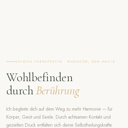
SHIATSU THERAPEUTIN · MANACOR, SON MACIÀ
Wohlbefinden
durch
Berührung
Ich begleite dich auf dem Weg zu mehr Harmonie — für
Körper, Geist und Seele. Durch achtsamen Kontakt und
gezielten Druck entfalten sich deine Selbstheilungskräfte.