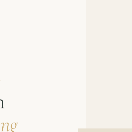
À
n
ung