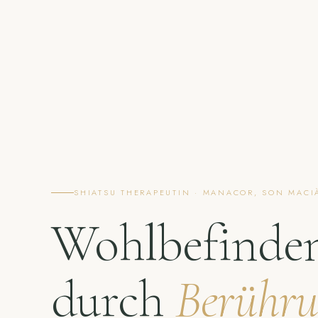
SHIATSU THERAPEUTIN · MANACOR, SON MACI
Wohlbefinde
durch
Berühr