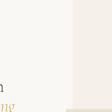
À
n
ung