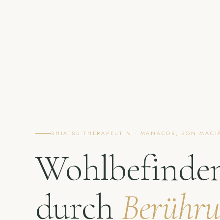
SHIATSU THERAPEUTIN · MANACOR, SON MACI
Wohlbefinde
durch
Berühr