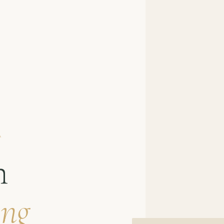
À
n
ung