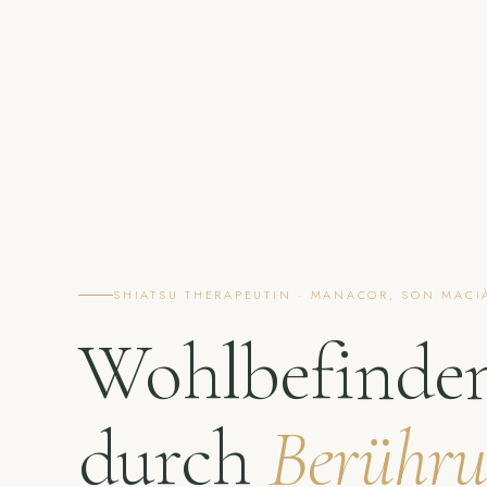
SHIATSU THERAPEUTIN · MANACOR, SON MACI
Wohlbefinde
durch
Berühr